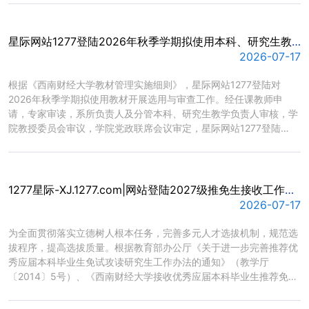
星际网站1277登陆2026年秋季学期拟使用本科、研究生教材公示
2026-07-17
​根据《西南财经大学教材管理实施细则》，星际网站1277登陆对
2026年秋季学期拟使用教材开展选用与审查工作。经任课教师申
请，专家审读，系所负责人及分管本科、研究生教学负责人审核，学
院教授委员会审议，学院党政联席会议审定，星际网站1277登陆
2026年秋季学期本科、研究生教材与主要教学资料选用情况公示如
下(见附件)。公示期间，如有异议，请向星际网站1277登陆反映。公
示时间:2026年7月17日至2026年7月19日联系人:赵老师、...
1277星际-XJ.1277.com|网站登陆2027级推免生接收工作细则
2026-07-17
​为全面贯彻落实立德树人根本任务，完善多元人才选拔机制，规范选
拔程序，提高选拔质量。根据教育部办公厅《关于进一步完善推荐优
秀应届本科毕业生免试攻读研究生工作办法的通知》（教学厅
〔2014〕5号）、《西南财经大学接收优秀应届本科毕业生推荐免试
攻读研究生管理办法》、《西南财经大学直接攻博研究生管理办法》
等相关规定，结合我院实际情况，特制定本细则。一、组织管理我院